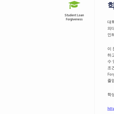
학
Student Loan
Forgiveness
대학
의대
인해
이
하
수 
조건
Fo
줄임
학생
htt