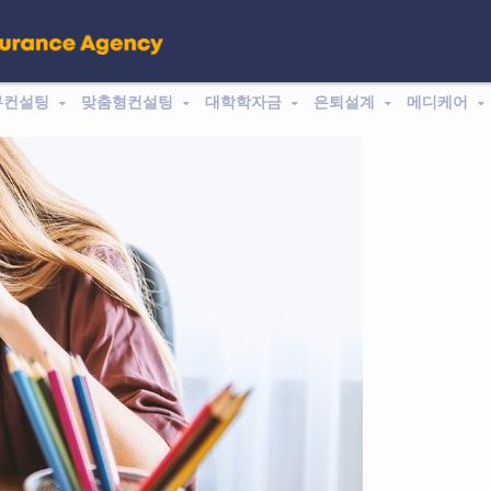
무컨설팅
맞춤형컨설팅
대학학자금
은퇴설계
메디케어