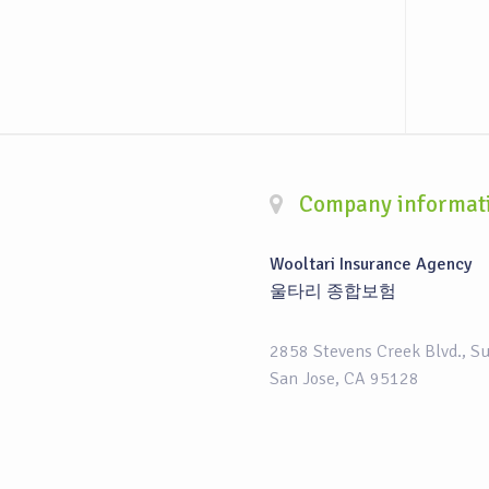
Company informat
Wooltari Insurance Agency
울타리 종합보험
2858 Stevens Creek Blvd., S
San Jose, CA 95128